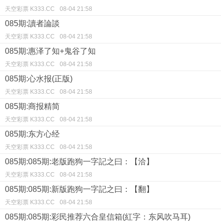
天空彩票 K333.CC
08-04 21:58
085期:讀者論談
天空彩票 K333.CC
08-04 21:58
085期:惠泽了知+鬼谷了知
天空彩票 K333.CC
08-04 21:58
085期:心水报(正版)
天空彩票 K333.CC
08-04 21:58
085期:商报精简
天空彩票 K333.CC
08-04 21:58
085期:东方心经
天空彩票 K333.CC
08-04 21:58
085期:085期:老版跑狗一字記之曰：【洽】
天空彩票 K333.CC
08-04 21:58
085期:085期:新版跑狗一字記之曰：【翻】
天空彩票 K333.CC
08-04 21:58
085期:085期:彩民推荐六合皇信箱(紅字：东风吹马耳)