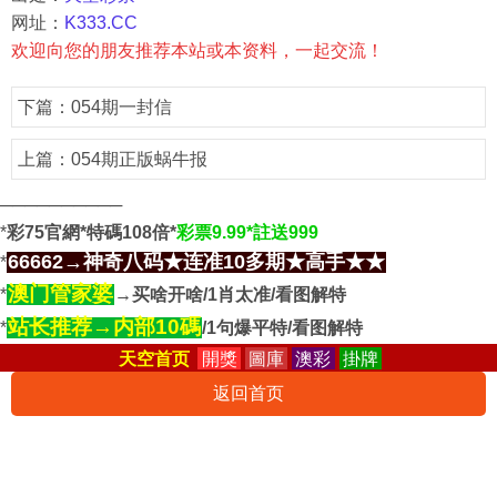
网址：
K333.CC
欢迎向您的朋友推荐本站或本资料，一起交流！
下篇：
054期一封信
上篇：
054期正版蜗牛报
──────────
*
彩75官網*特碼108倍*
彩票9.99*註送999
66662→神奇八码★连准10多期★高手★★
*
澳门管家婆
*
→买啥开啥/1肖太准/看图解特
站长推荐→内部10碼
*
/1句爆平特/看图解特
天空首页
開獎
圖庫
澳彩
掛牌
返回首页