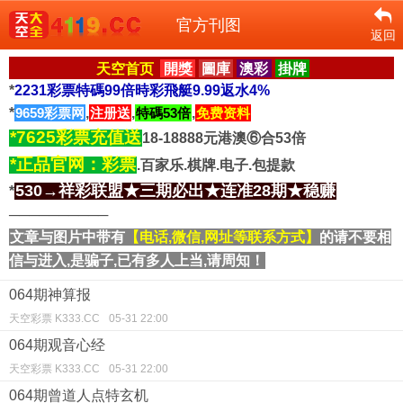
官方刊图
返回
天空首页
開獎
圖庫
澳彩
掛牌
*
2231彩票特碼99倍時彩飛艇9.99返水4%
*
9659彩票网
,
注册送
,
特碼53倍
,
免费资料
*7625彩票充值送
18-18888元港澳⑥合53倍
*正品官网：彩票
.百家乐.棋牌.电子.包提款
530→祥彩联盟★三期必出★连准28期★稳赚
*
──────────
文章与图片中带有
【电话,微信,网址等联系方式】
的请不要相
信与进入,是骗子,已有多人上当,请周知！
064期神算报
天空彩票 K333.CC
05-31 22:00
064期观音心经
天空彩票 K333.CC
05-31 22:00
064期曾道人点特玄机