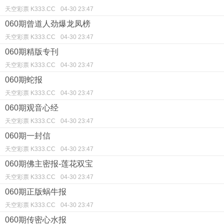
天空彩票 K333.CC
04-30 23:47
060期曾道人劲爆龙凤榜
天空彩票 K333.CC
04-30 23:47
060期精版专刊
天空彩票 K333.CC
04-30 23:47
060期蛇报
天空彩票 K333.CC
04-30 23:47
060期观音心经
天空彩票 K333.CC
04-30 23:47
060期一封信
天空彩票 K333.CC
04-30 23:47
060期佛主密报-莲花双宝
天空彩票 K333.CC
04-30 23:47
060期正版蜗牛报
天空彩票 K333.CC
04-30 23:47
060期传密心水报