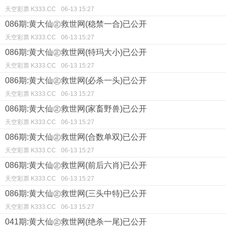
天空彩票 K333.CC
06-13 15:27
086期:黄大仙㊣救世网(稳禁一合)已公开
天空彩票 K333.CC
06-13 15:27
086期:黄大仙㊣救世网(特玛大小)已公开
天空彩票 K333.CC
06-13 15:27
086期:黄大仙㊣救世网(必杀一头)已公开
天空彩票 K333.CC
06-13 15:27
086期:黄大仙㊣救世网(家畜野兽)已公开
天空彩票 K333.CC
06-13 15:27
086期:黄大仙㊣救世网(合数单双)已公开
天空彩票 K333.CC
06-13 15:27
086期:黄大仙㊣救世网(前后六肖)已公开
天空彩票 K333.CC
06-13 15:27
086期:黄大仙㊣救世网(三头中特)已公开
天空彩票 K333.CC
06-13 15:27
041期:黄大仙㊣救世网(绝杀一尾)已公开