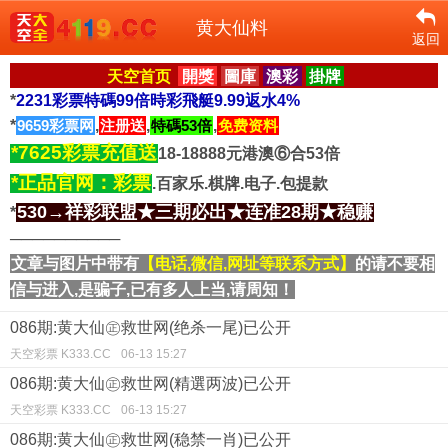
黄大仙料
返回
天空首页
開獎
圖庫
澳彩
掛牌
*
2231彩票特碼99倍時彩飛艇9.99返水4%
*
9659彩票网
,
注册送
,
特碼53倍
,
免费资料
*7625彩票充值送
18-18888元港澳⑥合53倍
*正品官网：彩票
.百家乐.棋牌.电子.包提款
530→祥彩联盟★三期必出★连准28期★稳赚
*
──────────
文章与图片中带有
【电话,微信,网址等联系方式】
的请不要相
信与进入,是骗子,已有多人上当,请周知！
086期:黄大仙㊣救世网(绝杀一尾)已公开
天空彩票 K333.CC
06-13 15:27
086期:黄大仙㊣救世网(精選两波)已公开
天空彩票 K333.CC
06-13 15:27
086期:黄大仙㊣救世网(稳禁一肖)已公开