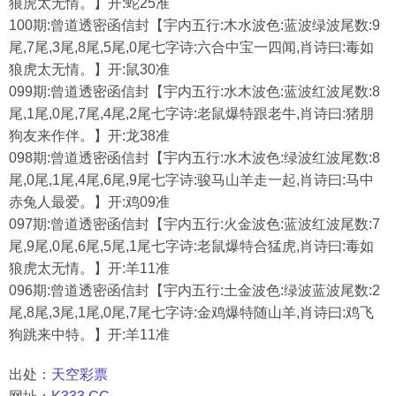
狼虎太无情。】开:蛇25准
100期:曾道透密函信封【宇内五行:木水波色:蓝波绿波尾数:9
尾,7尾,3尾,8尾,5尾,0尾七字诗:六合中宝一四闻,肖诗曰:毒如
狼虎太无情。】开:鼠30准
099期:曾道透密函信封【宇内五行:水木波色:蓝波红波尾数:8
尾,1尾,0尾,7尾,4尾,2尾七字诗:老鼠爆特跟老牛,肖诗曰:猪朋
狗友来作伴。】开:龙38准
098期:曾道透密函信封【宇内五行:水木波色:绿波红波尾数:8
尾,0尾,1尾,4尾,6尾,9尾七字诗:骏马山羊走一起,肖诗曰:马中
赤兔人最爱。】开:鸡09准
097期:曾道透密函信封【宇内五行:火金波色:蓝波红波尾数:7
尾,9尾,0尾,6尾,5尾,1尾七字诗:老鼠爆特合猛虎,肖诗曰:毒如
狼虎太无情。】开:羊11准
096期:曾道透密函信封【宇内五行:土金波色:绿波蓝波尾数:2
尾,8尾,3尾,1尾,0尾,7尾七字诗:金鸡爆特随山羊,肖诗曰:鸡飞
狗跳来中特。】开:羊11准
出处：
天空彩票