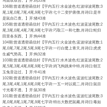
马面双双合。】开:鸡33准
106期:曾道透密函信封【宇内五行:水金波色:红波绿波尾数:3
尾,1尾,0尾,7尾,4尾,9尾七字诗:七十二变护唐僧,肖诗曰:是羊
是鼠自己查。】开:猪43准
105期:曾道透密函信封【宇内五行:土木波色:红波蓝波尾数:2
尾,3尾,0尾,4尾,7尾,9尾七字诗:巧取三一和七数,肖诗曰:蛇归
田里各东西。】开:狗44准
104期:曾道透密函信封【宇内五行:火金波色:蓝波绿波尾数:1
尾,0尾,7尾,2尾,5尾,9尾七字诗:一行白鹭上青天,肖诗曰:虎虎
生威气势高。】开:狗32准
103期:曾道透密函信封【宇内五行:水木波色:红波蓝波尾数:2
尾,5尾,3尾,4尾,8尾,9尾七字诗:鸡飞狗跳来中特,肖诗曰:朝王
玉兔音边过。】开:牛41准
102期:曾道透密函信封【宇内五行:木火波色:蓝波红波尾数:2
尾,3尾,4尾,1尾,6尾,0尾七字诗:一五一对以观二,肖诗曰:鼠目
寸光看不透。】开:鼠30准
101期:曾道透密函信封【宇内五行:金水波色:蓝波红波尾数:3
尾,0尾,8尾,1尾,7尾,9尾七字诗:特出大数把鼠藏,肖诗曰:毒如