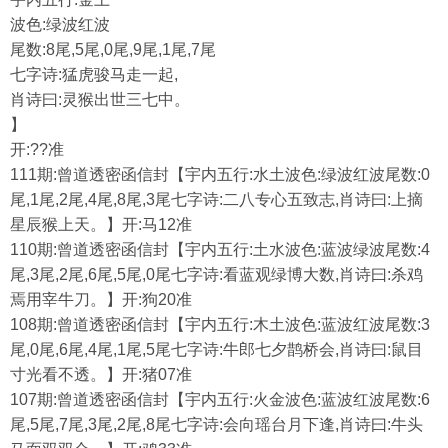
波色:绿波红波
尾数:8尾,5尾,0尾,9尾,1尾,7尾
七字诗:猛虎骏马走一起,
肖诗曰:灵猴出世三七中。
】
开:??准
111期:曾道透密函信封【宇内五行:水土波色:绿波红波尾数:0
尾,1尾,2尾,4尾,8尾,3尾七字诗:二八专心五致志,肖诗曰:上摘
星辰猴上天。】开:马12准
110期:曾道透密函信封【宇内五行:土水波色:蓝波绿波尾数:4
尾,3尾,2尾,6尾,5尾,0尾七字诗:看蓝观绿博大数,肖诗曰:杀鸡
焉用宰牛刀。】开:狗20准
108期:曾道透密函信封【宇内五行:木土波色:蓝波红波尾数:3
尾,0尾,6尾,4尾,1尾,5尾七字诗:牛郎七夕鹊桥会,肖诗曰:鼠目
寸光看不透。】开:猪07准
107期:曾道透密函信封【宇内五行:火金波色:蓝波红波尾数:6
尾,5尾,7尾,3尾,2尾,8尾七字诗:会向瑶台月下逢,肖诗曰:牛头