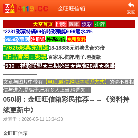
金旺旺信箱
返回
天空首页
開獎
圖庫
澳彩
掛牌
*
2231彩票特碼99倍時彩飛艇9.99返水4%
*
9659彩票网
,
注册送
,
特碼53倍
,
免费资料
*7625彩票充值送
18-18888元港澳⑥合53倍
*正品官网：彩票
.百家乐.棋牌.电子.包提款
530→祥彩联盟★三期必出★连准28期★稳赚
*
──────────
文章与图片中带有
【电话,微信,网址等联系方式】
的请不要相
信与进入,是骗子,已有多人上当,请周知！
050期：金旺旺信箱彩民推荐→→《资料持
续更新中》
发表于：2026-05-11 13:34:33
金旺旺信箱