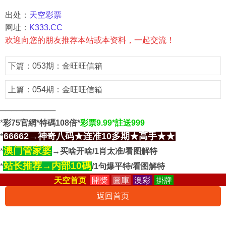
出处：
天空彩票
网址：
K333.CC
欢迎向您的朋友推荐本站或本资料，一起交流！
下篇：
053期：金旺旺信箱
上篇：
054期：金旺旺信箱
──────────
*
彩75官網*特碼108倍*
彩票9.99*註送999
66662→神奇八码★连准10多期★高手★★
*
澳门管家婆
*
→买啥开啥/1肖太准/看图解特
站长推荐→内部10碼
*
/1句爆平特/看图解特
天空首页
開獎
圖庫
澳彩
掛牌
返回首页