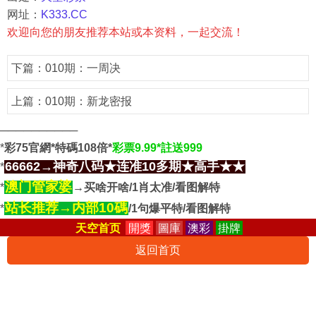
网址：
K333.CC
欢迎向您的朋友推荐本站或本资料，一起交流！
下篇：
010期：一周决
上篇：
010期：新龙密报
──────────
*
彩75官網*特碼108倍*
彩票9.99*註送999
66662→神奇八码★连准10多期★高手★★
*
澳门管家婆
*
→买啥开啥/1肖太准/看图解特
站长推荐→内部10碼
*
/1句爆平特/看图解特
天空首页
開獎
圖庫
澳彩
掛牌
返回首页