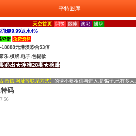
平特图库
天空首页
開獎
圖庫
澳彩
掛牌
彩飛艇9.99返水4%
53倍
,
免费资料
8-18888元港澳⑥合53倍
百家乐.棋牌.电子.包提款
三期必出★连准28期★稳赚
话,微信,网址等联系方式】
的请不要相信与进入,是骗子,已有多人
抓特码
7:56