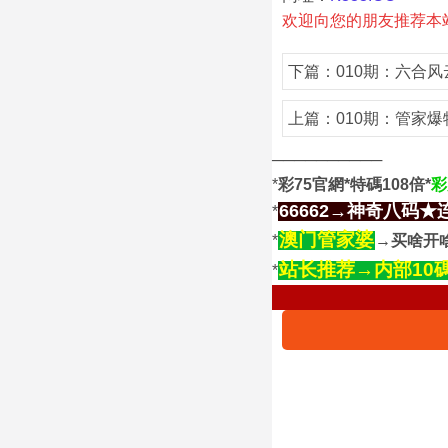
欢迎向您的朋友推荐本
下篇：
010期：六合风
上篇：
010期：管家爆
──────────
*
彩75官網*特碼108倍*
彩
66662→神奇八码
*
澳门管家婆
*
→买啥开啥
站长推荐→内部10
*