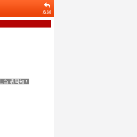
返回
上当,请周知！