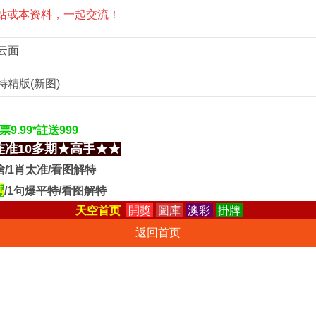
站或本资料，一起交流！
云面
特精版(新图)
票9.99*註送999
★连准10多期★高手★★
/1肖太准/看图解特
碼
/1句爆平特/看图解特
天空首页
開獎
圖庫
澳彩
掛牌
返回首页